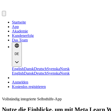
Startseite
App
Akademie
Kundenerfolg
Das Team
DE
English
Dansk
Deutsch
Svenska
Norsk
English
Dansk
Deutsch
Svenska
Norsk
Anmelden
Kostenlos registrieren
Vollständig integrierte Selbsthilfe-App
Nutze die Einblicke, um mit Meta Learn W