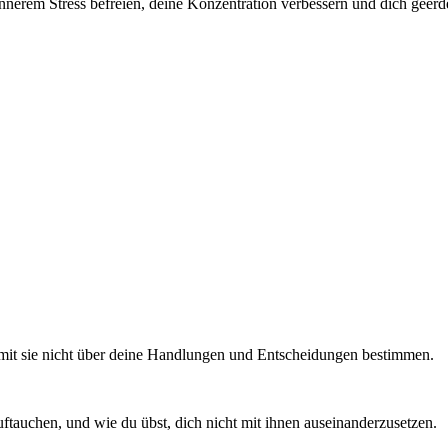
nnerem Stress befreien, deine Konzentration verbessern und dich geerde
amit sie nicht über deine Handlungen und Entscheidungen bestimmen.
ftauchen, und wie du übst, dich nicht mit ihnen auseinanderzusetzen.