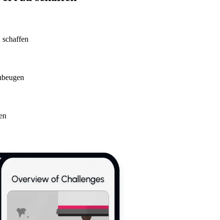
u schaffen
zubeugen
en