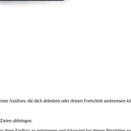
enne Auslöser, die dich ablenken oder deinen Fortschritt ausbremsen k
Zielen abbringen.
 ihren Einfluss zu minimieren und fokussiert bei deinen Prioritäten zu