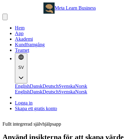
Meta Learn Business
Hem
App
Akademi
Kundframgång
Teamet
SV
English
Dansk
Deutsch
Svenska
Norsk
English
Dansk
Deutsch
Svenska
Norsk
Logga in
Skapa ett gratis konto
Fullt integrerad självhjälpsapp
Använd insikterna för att skapa värde