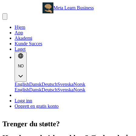
Meta Learn Business
Hjem
App
Akademi
Kunde Succes
Laget
NO
English
Dansk
Deutsch
Svenska
Norsk
English
Dansk
Deutsch
Svenska
Norsk
Logg inn
Opprett en gratis konto
Trenger du støtte?