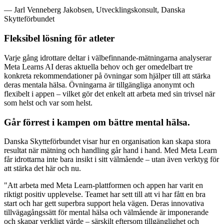
— Jarl Venneberg Jakobsen, Utvecklingskonsult, Danska
Skytteförbundet
Fleksibel lösning för atleter
Varje gång idrottare deltar i välbefinnande-mätningarna analyserar
Meta Learns AI deras aktuella behov och ger omedelbart tre
konkreta rekommendationer på övningar som hjälper till att stärka
deras mentala hälsa. Övningarna är tillgängliga anonymt och
flexibelt i appen – vilket gör det enkelt att arbeta med sin trivsel när
som helst och var som helst.
Går förrest i kampen om bättre mental hälsa.
Danska Skytteförbundet visar hur en organisation kan skapa stora
resultat när mätning och handling går hand i hand. Med Meta Learn
får idrottarna inte bara insikt i sitt välmående – utan även verktyg för
att stärka det här och nu.
"Att arbeta med Meta Learn-plattformen och appen har varit en
riktigt positiv upplevelse. Teamet har sett till att vi har fått en bra
start och har gett superbra support hela vägen. Deras innovativa
tillvägagångssätt för mental hälsa och välmående är imponerande
och skapar verkligt värde – särskilt eftersom tillgänglighet och