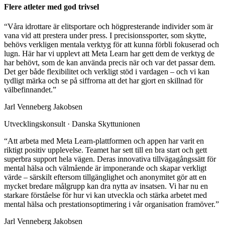
Flere atleter med god trivsel
“Våra idrottare är elitsportare och högpresterande individer som är
vana vid att prestera under press. I precisionssporter, som skytte,
behövs verkligen mentala verktyg för att kunna förbli fokuserad och
lugn. Här har vi upplevt att Meta Learn har gett dem de verktyg de
har behövt, som de kan använda precis när och var det passar dem.
Det ger både flexibilitet och verkligt stöd i vardagen – och vi kan
tydligt märka och se på siffrorna att det har gjort en skillnad för
välbefinnandet.”
Jarl Venneberg Jakobsen
Utvecklingskonsult · Danska Skyttunionen
“Att arbeta med Meta Learn-plattformen och appen har varit en
riktigt positiv upplevelse. Teamet har sett till en bra start och gett
superbra support hela vägen. Deras innovativa tillvägagångssätt för
mental hälsa och välmående är imponerande och skapar verkligt
värde – särskilt eftersom tillgänglighet och anonymitet gör att en
mycket bredare målgrupp kan dra nytta av insatsen. Vi har nu en
starkare förståelse för hur vi kan utveckla och stärka arbetet med
mental hälsa och prestationsoptimering i vår organisation framöver.”
Jarl Venneberg Jakobsen