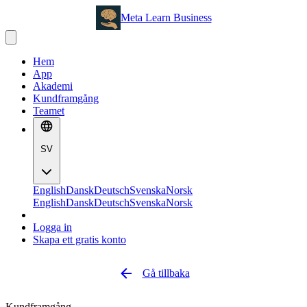
Meta Learn Business
Hem
App
Akademi
Kundframgång
Teamet
SV
English
Dansk
Deutsch
Svenska
Norsk
English
Dansk
Deutsch
Svenska
Norsk
Logga in
Skapa ett gratis konto
Gå tillbaka
Kundframgång