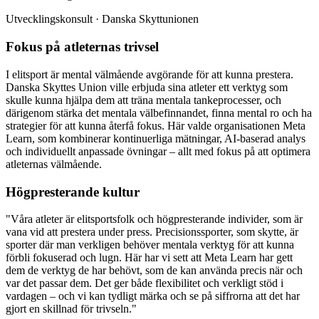
Utvecklingskonsult · Danska Skyttunionen
Fokus på atleternas trivsel
I elitsport är mental välmående avgörande för att kunna prestera.
Danska Skyttes Union ville erbjuda sina atleter ett verktyg som
skulle kunna hjälpa dem att träna mentala tankeprocesser, och
därigenom stärka det mentala välbefinnandet, finna mental ro och ha
strategier för att kunna återfå fokus. Här valde organisationen Meta
Learn, som kombinerar kontinuerliga mätningar, AI-baserad analys
och individuellt anpassade övningar – allt med fokus på att optimera
atleternas välmående.
Högpresterande kultur
"Våra atleter är elitsportsfolk och högpresterande individer, som är
vana vid att prestera under press. Precisionssporter, som skytte, är
sporter där man verkligen behöver mentala verktyg för att kunna
förbli fokuserad och lugn. Här har vi sett att Meta Learn har gett
dem de verktyg de har behövt, som de kan använda precis när och
var det passar dem. Det ger både flexibilitet och verkligt stöd i
vardagen – och vi kan tydligt märka och se på siffrorna att det har
gjort en skillnad för trivseln."